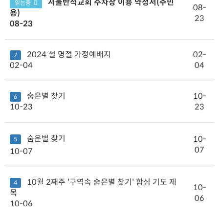
서울반석교회 주차장 이용 약정서(주민
읽는중
08-
용)
23
08-23
2024 설 명절 가정예배지
02-
7
02-04
04
숨은별 찾기
10-
6
10-23
23
숨은별 찾기
10-
5
07
10-07
10월 2째주 '구역속 숨은별 찾기' 합심 기도 제
4
10-
목
06
10-06