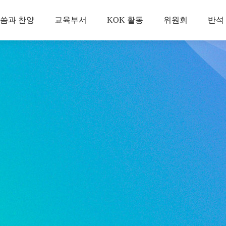
씀과 찬양
교육부서
KOK 활동
위원회
반석