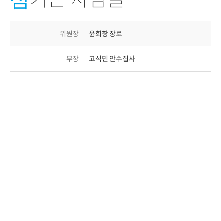
위원장
윤희창 장로
부장
고석민 안수집사