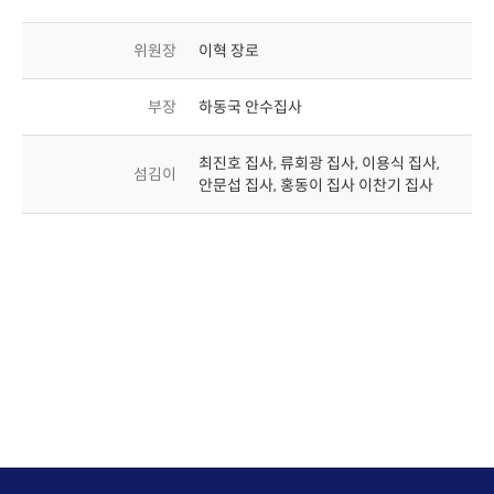
위원장
이혁 장로
부장
하동국 안수집사
최진호 집사, 류회광 집사, 이용식 집사,
섬김이
안문섭 집사, 홍동이 집사 이찬기 집사