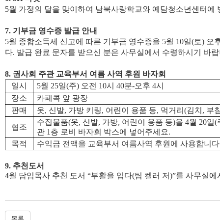
5
월 가정의 달을 맞이하여 남북사랑학교와 예담청소년센터에
7.
기부금 영수증 발급 안내
5
월 종합소득세 신고에 따른 기부금 영수증을
5
월
10
일
(
토
)
오
다
.
발급 완료 문자를 받으신 분은 사무실에서 수령하시기 바
8.
권사회 주관 교육부서 여름 사역 후원 바자회
일시
5
월
25
일
(
주
)
오전
10
시
40
분
-
오후
4
시
장소
카페콕 앞 광장
판매
옷
,
신발
,
가방 키링
,
어린이 용품 등
,
먹거리
(
김치
,
부
수집물품
(
옷
,
신발
,
가방
,
어린이 용품 등
)
을
4
월
20
일
(
협조
관
1
층 로비 바자회 박스에 넣어주세요
.
목적
수익금 전액을 교육부서 여름사역 후원에 사용합니다
9.
추천도서
4
월 담임목사 추천 도서
“
부활을 입다
(
팀 켈러 저
)”
를 사무실에
목록