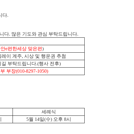
니다
.
합니다
.
많은 기도와 관심 부탁드립니다
.
하안
e
편한세상 맞은편
)
릴레이 계주
,
시상 및 행운권 추첨
시길 부탁드립니다
.(
행사 전후
)
부 부장
(010-8297-1050)
세례식
시
5
월
14
일
(
수
)
오후
8
시