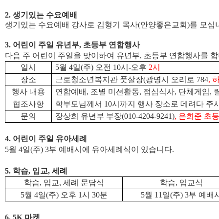
2.
생기있는 수요예배
생기있는 수요예배 강사로 김형기 목사
(
안양좋은교회
)
를 모십
3.
어린이 주일 유년부
,
초등부 연합행사
다음 주 어린이 주일을 맞이하여 유년부
,
초등부 연합행사를 
일시
5
월
4
일
(
주
)
오전
10
시
-
오후
2
시
장소
근로청소년복지관 풋살장
(
광명시 오리로
784
,
행사 내용
연합예배
,
조별 미션활동
,
점심식사
,
단체게임
,
협조사항
학부모님께서
10
시까지 행사 장소로 데려다 주
문의
장상희 유년부 부장
(010-4204-9241)
,
은희준 초등
4.
어린이 주일 유아세례
5
월
4
일
(
주
) 3
부 예배시에 유아세례식이 있습니다
.
5.
학습
,
입교
,
세례
학습
,
입교
,
세례 문답식
학습
,
입교식
5
월
4
일
(
주
)
오후
1
시
30
분
5
월
11
일
(
주
) 3
부 예배
6. 5K
마켓