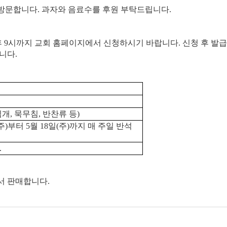
 방문합니다
.
과자와 음료수를 후원 부탁드립니다
.
후
9
시까지 교회 홈페이지에서 신청하시기 바랍니다
.
신청 후 발
랍니다
.
침개
,
묵무침
,
반찬류 등
)
주
)
부터
5
월
18
일
(
주
)
까지 매 주일 반석
.
서 판매합니다
.