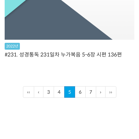
2022년
#231. 성경통독 231일차 누가복음 5-6장 시편 136편
‹‹
‹
3
4
5
6
7
›
››