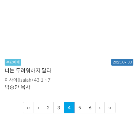
수요예배
2025.07.30
너는 두려워하지 말라
이사야(Isaiah) 43:1 ~ 7
박종안 목사
‹‹
‹
2
3
4
5
6
›
››