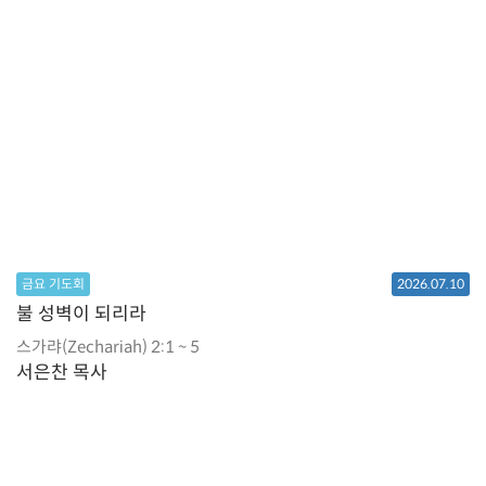
금요 기도회
2026.07.10
불 성벽이 되리라
스가랴(Zechariah) 2:1 ~ 5
서은찬 목사