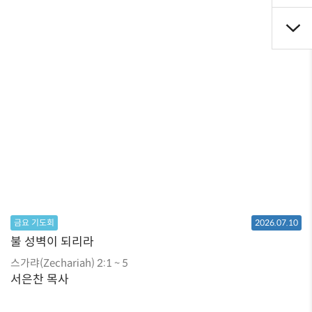
금요 기도회
2026.07.10
불 성벽이 되리라
스가랴(Zechariah) 2:1 ~ 5
서은찬 목사