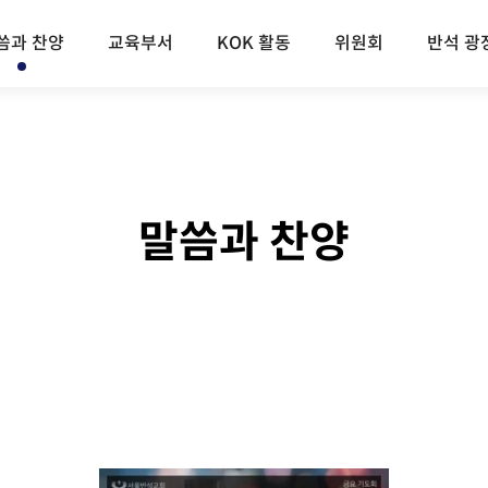
씀과 찬양
교육부서
KOK 활동
위원회
반석 광
말씀과 찬양