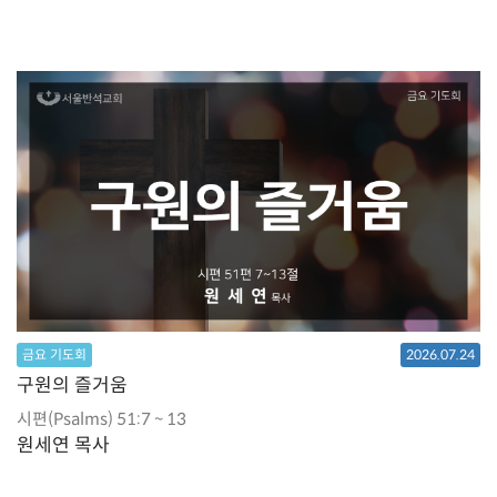
금요 기도회
2026.07.24
구원의 즐거움
시편(Psalms) 51:7 ~ 13
원세연 목사