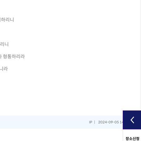
아니하리니
하리니
네가 형통하리라
시니라
IP
|
2024-09-05 14:48:52
삭제
장소신청