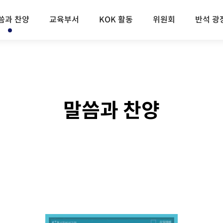
씀과 찬양
교육부서
KOK 활동
위원회
반석 광
말씀과 찬양