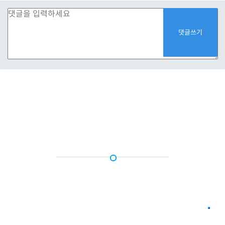
주의 구원의 즐거움을 내게 회복시켜 주시고 자원하는 심령을 주사
12
나를 붙드소서
댓글쓰기
그리하면 내가 범죄자에게 주의 도를 가르치리니 죄인들이 주께
13
돌아오리이다
하나님이여 나의 구원의 하나님이여 피 흘린 죄에서 나를 건지소서
14
내 혀가 주의 의를 높이 노래하리이다
주여 내 입술을 열어 주소서 내 입이 주를 찬송하여 전파하리이다
15
주께서는 제사를 기뻐하지 아니하시나니 그렇지 아니하면 내가
16
드렸을 것이라 주는 번제를 기뻐하지 아니하시나이다
하나님께서 구하시는 제사는 상한 심령이라 하나님이여 상하고
17
통회하는 마음을 주께서 멸시하지 아니하시리이다
주의 은택으로 시온에 선을 행하시고 예루살렘 성을 쌓으소서
18
그 때에 주께서 의로운 제사와 번제와 온전한 번제를 기뻐하시리니
19
그 때에 그들이 수소를 주의 제단에 드리리이다