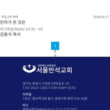
주일 2부 예배
2026.05.17
인자가 온 것은
마가복음(Mark) 10:35 ~ 45
김용석 목사
1
2
3
›
››
경기도 광명시 시청로 29번길 8-19
T.02-2612-1301 F.070-4369-0142
지하철
7호선 '철산역'3번 출구, 광명시청 방면 도보 10분
버스
광명시청(504,6616,11-1,11-2,17,101)