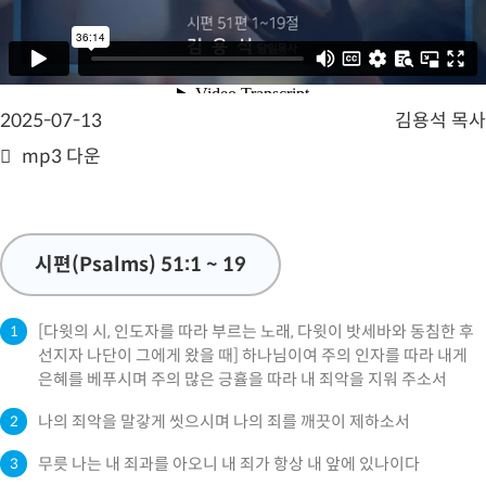
2025-07-13
김용석 목사
mp3 다운
시편(Psalms) 51:1 ~ 19
[다윗의 시, 인도자를 따라 부르는 노래, 다윗이 밧세바와 동침한 후
1
선지자 나단이 그에게 왔을 때] 하나님이여 주의 인자를 따라 내게
은혜를 베푸시며 주의 많은 긍휼을 따라 내 죄악을 지워 주소서
나의 죄악을 말갛게 씻으시며 나의 죄를 깨끗이 제하소서
2
무릇 나는 내 죄과를 아오니 내 죄가 항상 내 앞에 있나이다
3