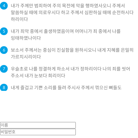
내가 주께만 범죄하여 주의 목전에 악을 행하였사오니 주께서
4
말씀하실 때에 의로우시다 하고 주께서 심판하실 때에 순전하시다
하리이다
내가 죄악 중에서 출생하였음이여 어머니가 죄 중에서 나를
5
잉태하였나이다
보소서 주께서는 중심이 진실함을 원하시오니 내게 지혜를 은밀히
6
가르치시리이다
우슬초로 나를 정결하게 하소서 내가 정하리이다 나의 죄를 씻어
7
주소서 내가 눈보다 희리이다
내게 즐겁고 기쁜 소리를 들려 주시사 주께서 꺾으신 뼈들도
8
즐거워하게 하소서
주의 얼굴을 내 죄에서 돌이키시고 내 모든 죄악을 지워 주소서
9
하나님이여 내 속에 정한 마음을 창조하시고 내 안에 정직한 영을
10
새롭게 하소서
나를 주 앞에서 쫓아내지 마시며 주의 성령을 내게서 거두지 마소서
11